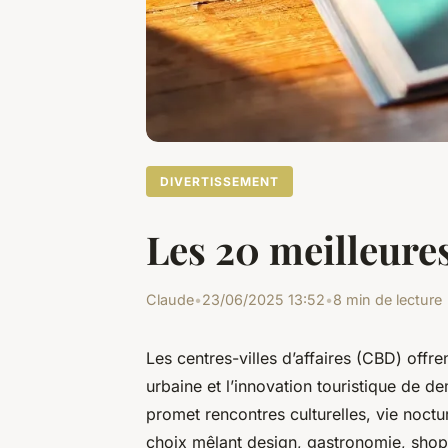
DIVERTISSEMENT
Les 20 meilleure
Claude
•
23/06/2025 13:52
•
8 min de lecture
Les centres-villes d’affaires (CBD) offre
urbaine et l’innovation touristique de d
promet rencontres culturelles, vie noct
choix mêlant design, gastronomie, shop