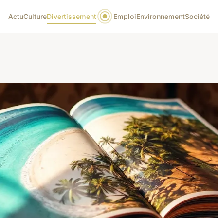
Actu
Culture
Divertissement
Emploi
Environnement
Société